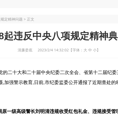
项规定精神问题
> 正文
8起违反中央八项规定精神典型
清廉娄底 2023/2/4 14:32:02
【字体：
大
中
小
】
党的二十大和二十届中央纪委二次全会、省第十二届纪委
慑,加强警示教育,日前,市纪委监委公开通报了近期查处
公安局原一级高级警长刘明清违规收受红包礼金、违规接受