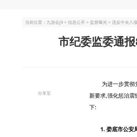
当前位置：
九游会j9
>
信息公开
>
监督曝光
>
违反中央八
市纪委监委通报
为进一步贯彻
分享至
新要求,强化惩治震
下:
1. 娄底市