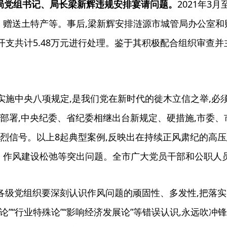
管局党组书记、局长梁新辉违规安排宴请问题。
2021年3
、赠送土特产等。事后,梁新辉安排涟源市城管局办公室和
开支共计5.48万元进行处理。鉴于其积极配合组织审查并主
定实施中央八项规定,是我们党在新时代的徙木立信之举,
新部署,中央纪委、省纪委相继出台新规定、硬措施,市委
强烈信号。以上8起典型案例,反映出在持续正风肃纪的高
、作风建设松弛等突出问题。全市广大党员干部和公职人员
级党组织要深刻认识作风问题的顽固性、多发性,把落实
节论”“行业特殊论”“影响经济发展论”等错误认识,永远吹冲