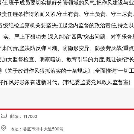
任,班子成员要切实抓好分管领域的风气,把作风建设与业
设责任链条拧得紧而又紧,守土有责、守土负责、守土尽责
级纪检监察机关要坚决扛起党内监督的政治责任,持之以恒
、实、严上下狠功夫,深入纠治“四风”突出问题。对享乐奢
肃问责,坚决防反弹回潮、防隐形变异、防疲劳厌战;重
加大监督检查、明察暗访、教育引导的力度,既让铁纪“长
《关于改进作风狠抓落实的十条规定》,全面推进“一切工
好作风好形象奋进新时代。(市纪委监委党风政风监督室)
邮编：417000
地址：娄底市湘中大道500号