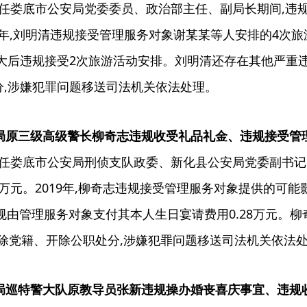
在担任娄底市公安局党委委员、政治部主任、副局长期间,违
019年,刘明清违规接受管理服务对象谢某某等人安排的4次旅
大后违规接受2次旅游活动安排。刘明清还存在其他严重违纪
分,涉嫌犯罪问题移送司法机关依法处理。
公安局原三级高级警长柳奇志违规收受礼品礼金、违规接受
在担任娄底市公安局刑侦支队政委、新化县公安局党委副书
74万元。2019年,柳奇志违规接受管理服务对象提供的可
;违规由管理服务对象支付其本人生日宴请费用0.28万元。
开除党籍、开除公职处分,涉嫌犯罪问题移送司法机关依法
公安局巡特警大队原教导员张新违规操办婚丧喜庆事宜、违规