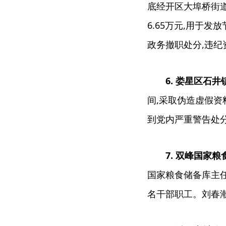
底经开区大埠桥街
6.65万元,用于
政务撤职处分,违纪
6. 娄星区石
间,采取伪造虚假资
到党内严重警告处分
7. 双峰国家
国家粮食储备库主任
名干部职工。刘春潮