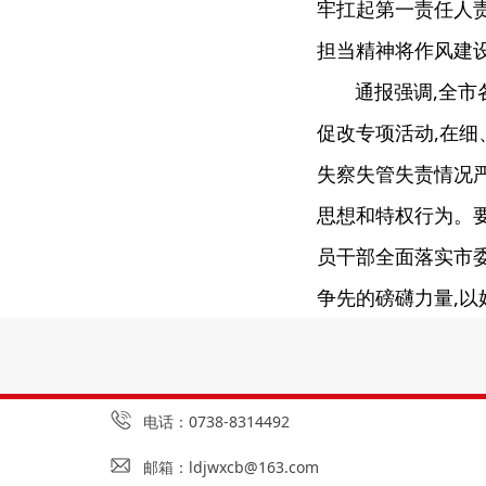
牢扛起第一责任人责
担当精神将作风建
通报强调,全市各
促改专项活动,在细
失察失管失责情况严
思想和特权行为。要
员干部全面落实市委
争先的磅礴力量,以
电话：0738-8314492
邮箱：
ldjwxcb@163.com