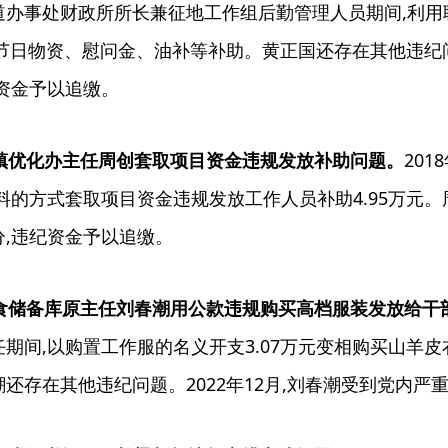
道办事处财政所所长兼征地工作组后勤管理人员期间,利用
发放节日物资、慰问金、油补等补助。黄正国还存在其他违纪问
资金予以追缴。
井镇优化办主任周创套取项目资金违规发放补助问题。
20
料的方式套取项目资金违规发放工作人员补助4.95万元。周
,违纪资金予以追缴。
粮食储备库原主任刘春潮用公款违规购买高档服装发放给干
期间,以购置工作服的名义开支3.07万元变相购买山羊皮
还存在其他违纪问题。2022年12月,刘春潮受到党内严