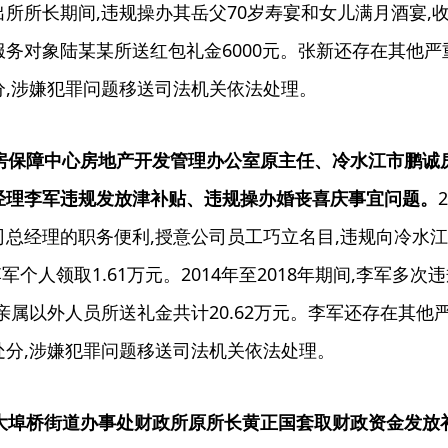
所所长期间,违规操办其岳父70岁寿宴和女儿满月酒宴,收受亲
务对象陆某某所送红包礼金6000元。张新还存在其他严重
分,涉嫌犯罪问题移送司法机关依法处理。
市住房保障中心房地产开发管理办公室原主任、冷水江市鹏
经理李军违规发放津补贴、违规操办婚丧喜庆事宜问题。
司总经理的职务便利,授意公司员工巧立名目,违规向冷水
中李军个人领取1.61万元。2014年至2018年期间,李
亲属以外人员所送礼金共计20.62万元。李军还存在其他严
处分,涉嫌犯罪问题移送司法机关依法处理。
区大埠桥街道办事处财政所原所长黄正国套取财政资金发放