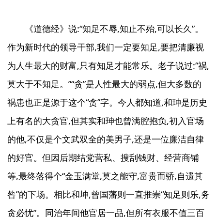
《道德经》说:“知足不辱,知止不殆,可以长久”。
作为新时代的领导干部,我们一定要知足,要把清廉视
为人生最大的财富,只有知足才能常乐。老子说过:“祸,
莫大于不知足。”“贪”是人性最大的弱点,但大多数的
祸患也正是源于这个“贪”字。今人都知道,和珅是历史
上有名的大贪官,但其实和珅也曾满腔抱负,初入官场
的他,不仅是个文武双全的美男子,还是一位廉洁自律
的好官。但因后期结党营私、搜刮钱财、经营商铺
等,最终落得个“金玉满堂,莫之能守,富贵而骄,自遗其
咎”的下场。相比和坤,曾国藩则一直推崇“知足则乐,务
贪必忧”。同治年间他官居一品,但所有衣服不值三百