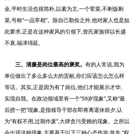
金,平时生活也很简朴,以素为主,一个荤菜,不剩饭剩
菜,号称“一品宰相”。除自己勤俭之外,他对家人也是如
此要求,正是在这种家风的引领下,曾氏家族得以长盛
不衰,福泽绵延。
三、清廉是岗位最高的褒奖。
有的人常说,我为
单位做出了多么多么大的贡献,你们应该怎么怎么样
等话。其实,正是因为有了岗位,他们才能展示才华、
实现自我。在政治领域里有一个“59岁现象”,又称“最
后捞一把”现象,是指领导干部在即将离退休前夕,认
为“有权不用,过期作废”,大肆贪污受贿的现象。之所以
会出现这种现象,主要基于以下三种心态作祟:首先,“权