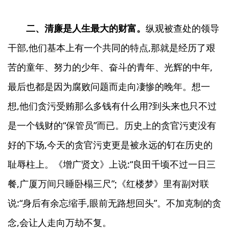
二、清廉是人生最大的财富。
纵观被查处的领导
干部,他们基本上有一个共同的特点,那就是经历了艰
苦的童年、努力的少年、奋斗的青年、光辉的中年,
最后也都是因为腐败问题而走向凄惨的晚年。想一
想,他们贪污受贿那么多钱有什么用?到头来也只不过
是一个钱财的“保管员”而已。历史上的贪官污吏没有
好的下场,今天的贪官污吏更是被永远的钉在历史的
耻辱柱上。《增广贤文》上说:“良田千顷不过一日三
餐,广厦万间只睡卧榻三尺”;《红楼梦》里有副对联
说:“身后有余忘缩手,眼前无路想回头”。不加克制的贪
念,会让人走向万劫不复。