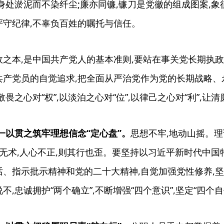
身处淤泥而不染纤尘;廉亦同镰,镰刀是党徽的组成图案,象
严守纪律,不辜负百姓的嘱托与信任。
政之本,是中国共产党人的基本准则,要站在事关党长期执
产党员的自觉追求,把全面从严治党作为党的长期战略、
畏之心对“权”,以淡泊之心对“位”,以律己之心对“利”,让
一以贯之筑牢理想信念“定心盘”。
思想不牢,地动山摇。
学无术,人心不正,则其行也歪。要坚持以习近平新时代中
、指示批示精神和党的二十大精神,自觉加强党性修养,坚
,忠诚拥护“两个确立”,不断增强“四个意识”,坚定“四个自