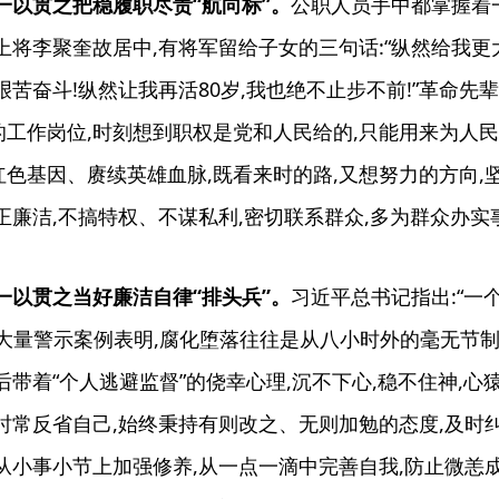
一以贯之把稳履职尽责“航向标”。
公职人员手中都掌握着
上将李聚奎故居中,有将军留给子女的三句话:“纵然给我更
艰苦奋斗!纵然让我再活80岁,我也绝不止步不前!”革命先
工作岗位,时刻想到职权是党和人民给的,只能用来为人民
色基因、赓续英雄血脉,既看来时的路,又想努力的方向,坚
正廉洁,不搞特权、不谋私利,密切联系群众,多为群众办实
一以贯之当好廉洁自律“排头兵”。
习近平总书记指出:“一
”大量警示案例表明,腐化堕落往往是从八小时外的毫无节
后带着“个人逃避监督”的侥幸心理,沉不下心,稳不住神,心
”,时常反省自己,始终秉持有则改之、无则加勉的态度,及
从小事小节上加强修养,从一点一滴中完善自我,防止微恙