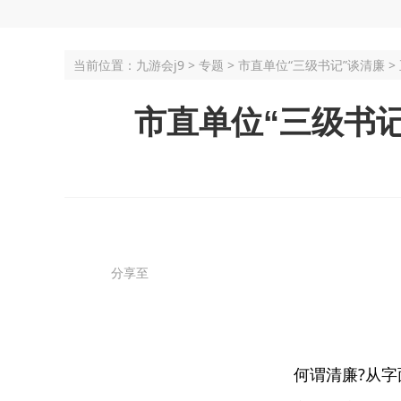
当前位置：
九游会j9
>
专题
>
市直单位“三级书记”谈清廉
>
市直单位“三级书记
分享至
何谓清廉?从字