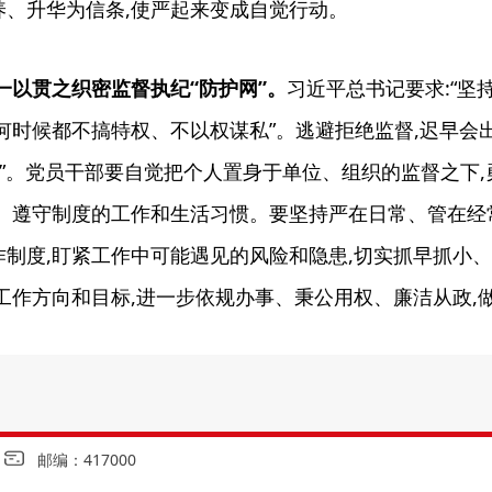
养、升华为信条,使严起来变成自觉行动。
一以贯之织密监督执纪“防护网”。
习近平总书记要求:“坚
何时候都不搞特权、不以权谋私”。逃避拒绝监督,迟早会
剂”。党员干部要自觉把个人置身于单位、组织的监督之下
下、遵守制度的工作和生活习惯。要坚持严在日常、管在经
作制度,盯紧工作中可能遇见的风险和隐患,切实抓早抓小
工作方向和目标,进一步依规办事、秉公用权、廉洁从政,
邮编：417000