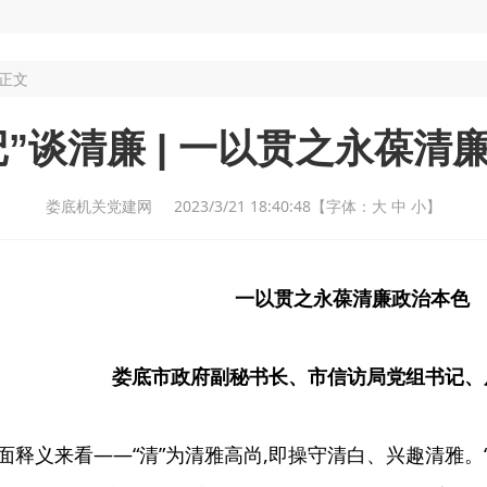
 正文
”谈清廉 | 一以贯之永葆清廉
娄底机关党建网 2023/3/21 18:40:48
【字体：
大
中
小
】
一以贯之永葆清廉政治本色
娄底市政府副秘书长、市信访局党组书记、
面释义来看——“清”为清雅高尚,即操守清白、兴趣清雅。