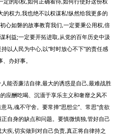
一定的职权,如何正确看待,如何行使好这份权
大的权力,我也绝不以权谋私!纵然给我更多的
辈初心如磐的故事教育我们,一定要秉公用权,倍
谋利益;一定要开拓进取,从党的百年历史中汲
持以人民为中心,以“时时放心不下”的责任感
事、办好事。
个人能否廉洁自律,最大的诱惑是自己,最难战胜
制的应酬吃喝、沉湎于享乐主义和奢靡之风不
猿意马,魂不守舍。要常掸“思想尘”、常思“贪欲
时纠正自身的缺点和问题。要慎微慎独,管好自己
成大疾,切实做到对自己负责,真正将自律持之