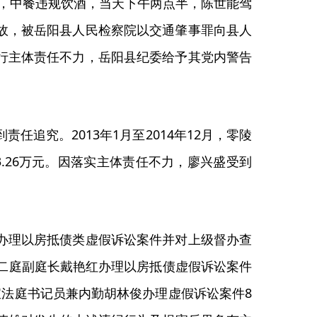
后，中餐违规饮酒，当天下午两点半，陈世能驾
故，被岳阳县人民检察院以交通肇事罪向县人
行主体责任不力，岳阳县纪委给予其党内警告
。
追究。2013年1月至2014年12月，零陵
.26万元。因落实主体责任不力，廖兴盛受到
办理以房抵债类虚假诉讼案件并对上级督办查
院民二庭副庭长戴艳红办理以房抵债虚假诉讼案件
万宝法庭书记员兼内勤胡林俊办理虚假诉讼案件8