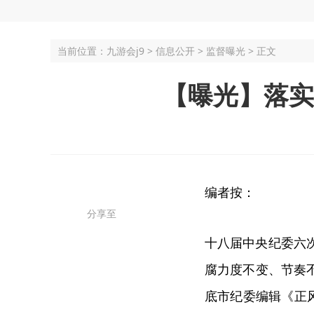
当前位置：
九游会j9
>
信息公开
>
监督曝光
> 正文
【曝光】落实
编者按：
分享至
十八届中央纪委六
腐力度不变、节奏
底市纪委编辑《正