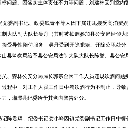
超标问题。因落实主体责任不力等问题，刘建林受到党内
局党委副书记、政委钱青平等人因下属违规接受高消费娱乐
法制大队副大队长吴丹（其时被抽调参加县公安局经侦大
，接受异性陪侍服务。吴丹受到开除党籍、开除公职处分
常山县监察局给予县公安局法制大队大队长陈誉、县公安
员、森林公安分局局长郭宗金因工作人员违规饮酒问题受到
作过程中，对工作人员工作日中餐饮酒行为不制止，导致
不力，湘潭县纪委给予其党内警告处分。
书记陈君辉、纪委书记龚小峰因镇党委副书记工作日中餐