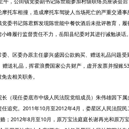
5日上午，公田镇党委副书记陈世能参加村级联络员座谈会
轮摩托车相撞，造成摩托车驾驶人当场死亡的严重交通事
镇党委书记陈君辉发现陈世能中餐饮酒后未批评教育，履
龚小峰履行监督责任不力，岳阳县纪委对其进行诫勉谈话
委、区委办原主任廖兴盛因公款购买、赠送礼品问题受到责任
、赠送礼品，挥霍浪费国家公共财产，虚开发票并报账53
被免去相关职务。
院长（现任娄底市中级人民法院党组成员）朱伟雄因下属
任追究。2011年10月至2012年4月，娄星区人民法
贿赂；2012年8月至10月，原万宝法庭庭长谢再光和原