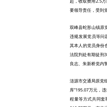
起，收取费用2.5
要领导责任，受到
双峰县蛇形山镇原
违规发展党员等问题
其本人的党员身份
法院判处有期徒刑
良志、朱新桥党内
涟源市交通局原党
库”195.07万
程量等方式共同套取