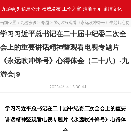
九游会j9
信息公开
权威发布
工作之窗
清廉单元
廉洁文化
当前位置：
九游会j9
>
专题
>
警示钟●观看《永远吹冲锋号》专题片心得
专题集锦
体会
> 正文
学习习近平总书记在二十届中纪委二次全
会上的重要讲话精神暨观看电视专题片
《永远吹冲锋号》心得体会（二十八）-九
游会j9
2023/4/14 13:30:44
学习习近平总书记在二十届中纪委二次全会上的重要
讲话精神暨观看电视专题片《永远吹冲锋号》心得体
会