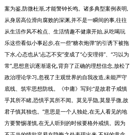
案为鉴,防微杜渐,才能警钟长鸣。诸多典型案例表明,
从身居高位滑向腐败的深渊,并不是一瞬间的事,往往
从生活作风不检点、生活情趣不健康开始,从吃喝玩
乐这些看似小事起步,在一些“糖衣炮弹”的引诱下被拖
下水,心态也从“忐忑不安”变成了“心安理得”、“习以为
常”,思想意识逐渐退化,背弃了正确的理想信念,放松了
政治理论学习,忽视了主观世界的自我改造,未能严守
底线、筑牢思想防线。《中庸》写到:“是故君子戒慎
乎其所不睹,恐惧乎其所不闻。莫见乎隐,莫显乎微,故
君子慎其独也。”意思是一个人独处,在无人看见的地
方要警惕谨慎,在无人听到的时候要格外戒惧。因为
不正当的情欲容易在隐晦之处表现出来,不好的意念