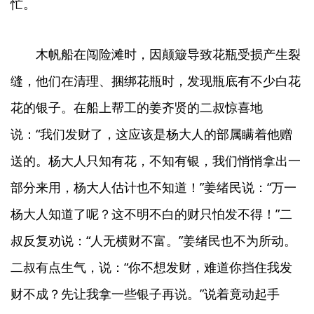
忙。
木帆船在闯险滩时，因颠簸导致花瓶受损产生裂
缝，他们在清理、捆绑花瓶时，发现瓶底有不少白花
花的银子。在船上帮工的姜齐贤的二叔惊喜地
说：“我们发财了，这应该是杨大人的部属瞒着他赠
送的。杨大人只知有花，不知有银，我们悄悄拿出一
部分来用，杨大人估计也不知道！”姜绪民说：“万一
杨大人知道了呢？这不明不白的财只怕发不得！”二
叔反复劝说：“人无横财不富。”姜绪民也不为所动。
二叔有点生气，说：“你不想发财，难道你挡住我发
财不成？先让我拿一些银子再说。”说着竟动起手