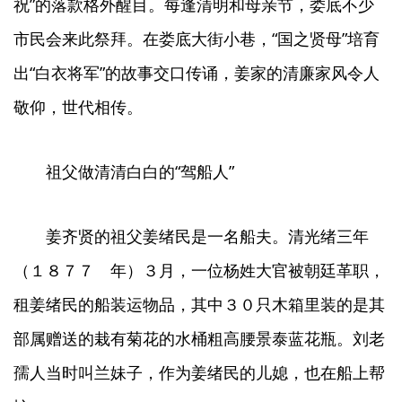
祝”的落款格外醒目。每逢清明和母亲节，娄底不少
市民会来此祭拜。在娄底大街小巷，“国之贤母”培育
出“白衣将军”的故事交口传诵，姜家的清廉家风令人
敬仰，世代相传。
祖父做清清白白的“驾船人”
姜齐贤的祖父姜绪民是一名船夫。清光绪三年
（１８７７ 年）３月，一位杨姓大官被朝廷革职，
租姜绪民的船装运物品，其中３０只木箱里装的是其
部属赠送的栽有菊花的水桶粗高腰景泰蓝花瓶。刘老
孺人当时叫兰妹子，作为姜绪民的儿媳，也在船上帮