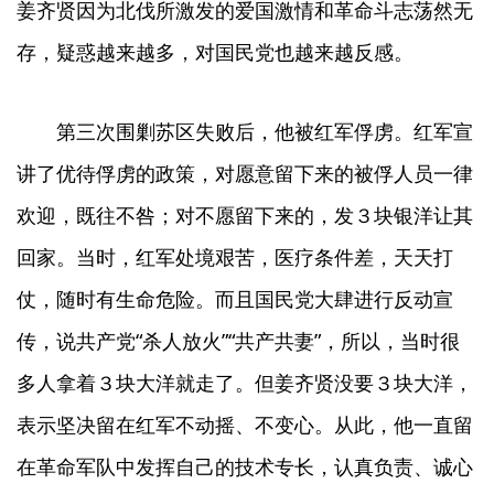
姜齐贤因为北伐所激发的爱国激情和革命斗志荡然无
存，疑惑越来越多，对国民党也越来越反感。
第三次围剿苏区失败后，他被红军俘虏。红军宣
讲了优待俘虏的政策，对愿意留下来的被俘人员一律
欢迎，既往不咎；对不愿留下来的，发３块银洋让其
回家。当时，红军处境艰苦，医疗条件差，天天打
仗，随时有生命危险。而且国民党大肆进行反动宣
传，说共产党“杀人放火”“共产共妻”，所以，当时很
多人拿着３块大洋就走了。但姜齐贤没要３块大洋，
表示坚决留在红军不动摇、不变心。从此，他一直留
在革命军队中发挥自己的技术专长，认真负责、诚心