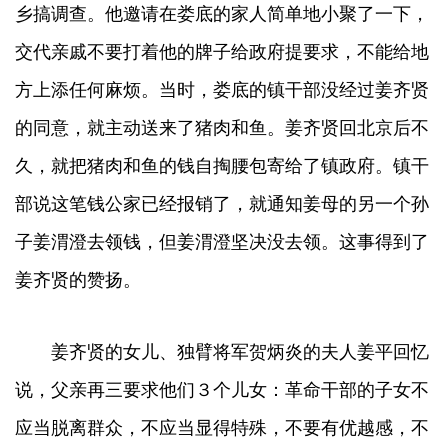
乡搞调查。他邀请在娄底的家人简单地小聚了一下，
交代亲戚不要打着他的牌子给政府提要求，不能给地
方上添任何麻烦。当时，娄底的镇干部没经过姜齐贤
的同意，就主动送来了猪肉和鱼。姜齐贤回北京后不
久，就把猪肉和鱼的钱自掏腰包寄给了镇政府。镇干
部说这笔钱公家已经报销了，就通知姜母的另一个孙
子姜渭澄去领钱，但姜渭澄坚决没去领。这事得到了
姜齐贤的赞扬。
姜齐贤的女儿、独臂将军贺炳炎的夫人姜平回忆
说，父亲再三要求他们３个儿女：革命干部的子女不
应当脱离群众，不应当显得特殊，不要有优越感，不