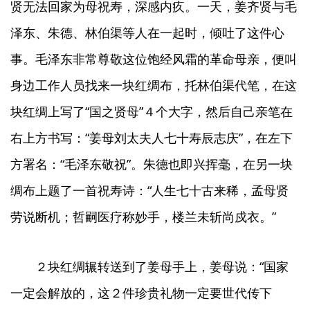
贤无法回家为母祝寿，深感内疚。一天，姜齐贤与毛
泽东、朱德、林伯渠等人在一起时，倾吐了这件心
事。毛泽东非常尊敬这位饱经风霜的革命母亲，便叫
身边工作人员找来一块红绸布，托林伯渠代笔，在这
块红绸上写了“国之贤母”４个大字，然后自己亲笔在
右上方书写：“姜母刘太夫人七十寿辰志庆”，在左下
方署名：“毛泽东敬祝”。朱德也即兴挥毫，在另一块
绸布上题了一首祝寿诗：“人生七十古来稀，孟母贤
劳说断机；哲嗣医疗称妙手，楼兰未斩尚戍衣。”
２块红绸辗转送到了姜母手上，姜母说：“国家
一定会解放的，这２件珍贵礼物一定要世代传下