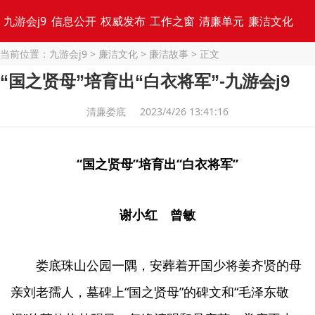
九游会j9
信息公开
权威发布
工作之窗
清廉单元
廉洁文化
当前位置：
九游会j9
>
廉洁文化
>
廉洁故事
> 正文
专题集锦
“国之贤母”培育出“白衣将军”-九游会j9
清廉娄底 2023/4/26 13:41:16
“国之贤母”培育出“白衣将军”
谢小红 曾敏
娄底珠山公园一隅，安葬着开国少将姜齐贤的母
亲刘老孺人，墓碑上“国之贤母”的碑文和“毛泽东敬