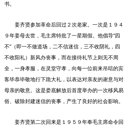
书。
姜齐贤参加革命后回过２次老家。一次是１９４
９年姜母去世，毛主席特批了一星期假。他倡导“四
不”（即一不做道场，二不信迷信，三不收阴礼，四
不收阳礼）新风办丧事，而在接待礼节上则无不周
全，一身孝服，在灵堂守孝，向每一位前来吊唁的宾
客毕恭毕敬地行下跪大礼，以表达对亲友的谢意与对
母亲的敬意。这是娄底解放后首度举办的一次移风易
俗、破除封建迷信的丧事，产生了良好的社会影响。
姜齐贤第二次回来是１９５９年奉毛主席命令回