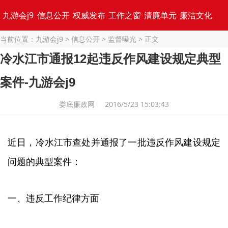
九游会j9
信息公开
权威发布
工作之窗
清廉单元
廉洁文化
当前位置：
九游会j9
>
信息公开
>
监督曝光
> 正文
专题集锦
冷水江市通报12起违反作风建设规定典型
案件-九游会j9
娄底廉政网 2016/5/23 15:03:43
近日，冷水江市查处并通报了一批违反作风建设规定
问题的典型案件：
一、违反工作纪律方面