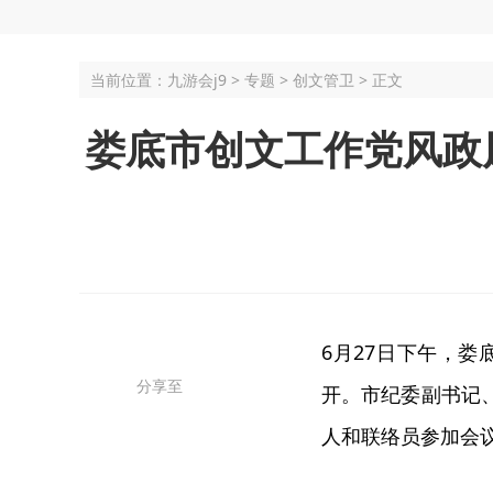
当前位置：
九游会j9
>
专题
>
创文管卫
> 正文
娄底市创文工作党风政
6月27日下午，娄
分享至
开。市纪委副书记
人和联络员参加会