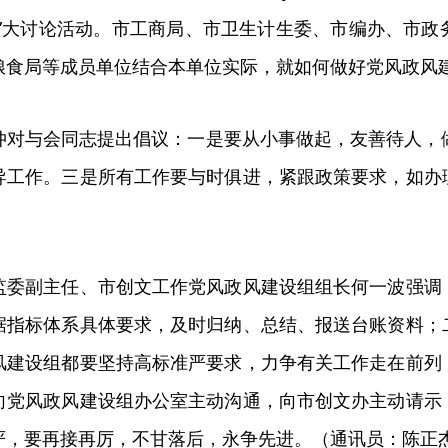
力”大讨论活动。市工商局、市卫生计生委、市编办、市
粮食局等成员单位结合本单位实际，就如何做好党风政风
仲对与会同志提出倡议：一是要从小事做起，友善待人，
导工作。三是所有工作要与时俱进，紧跟政策要求，如办
监委副主任、市创文工作党风政风建设组组长何一波强调
据指标体系具体要求，及时归纳、总结、报送台账资料；
风建设组都要坚持高标准严要求，力争有关工作走在前列
向党风政风建设组办公室主动沟通，向市创文办主动请示
严，要再接再厉，不甘落后，永争先进。（通讯员：陈正