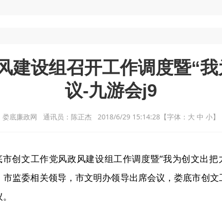
风建设组召开工作调度暨“我
议-九游会j9
娄底廉政网 通讯员：陈正杰 2018/6/29 15:14:28
【字体：
大
中
小
】
底市创文工作党风政风建设组工作调度暨“我为创文出把力
、市监委相关领导，市文明办领导出席会议，娄底市创文
议。