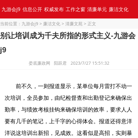
九游会j9
信息公开
权威发布
工作之窗
清廉单元
廉洁文化
当前位置：
九游会j9
>
廉洁文化
>
清廉文苑
> 正文
专题集锦
别让培训成为千夫所指的形式主义-九游会
j9
娄底廉政网 阳跃君 2023/7/27 15:51:32
前不久，一则报道显示，某单位每月雷打不动一
次培训，全员参加，由纪检督查和出勤登记来确保出
勤率，与绩效考核挂钩来确保培训的效率，要求人人
要有几千的笔记，上千字的心得体会。报道还得意洋
洋说这培训出新招，见成效。这看似是高招，实则暴