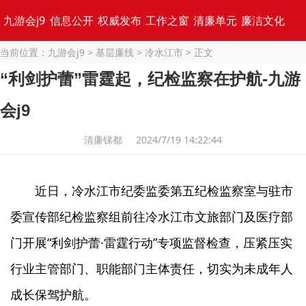
九游会j9
信息公开
权威发布
工作之窗
清廉单元
廉洁文化
当前位置：
九游会j9
>
基层廉线
>
冷水江市
> 正文
专题集锦
“利剑护蕾”雷霆起，纪检监察在护航-九游
会j9
清廉锑都 2024/7/19 14:22:44
近日，冷水江市纪委监委第五纪检监察室与驻市
委宣传部纪检监察组前往冷水江市文旅部门及医疗部
门开展“利剑护蕾·雷霆行动”专项监督检查，压紧压实
行业主管部门、职能部门主体责任，切实为未成年人
成长保驾护航。