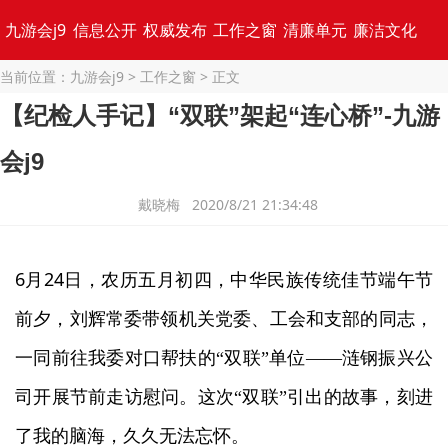
九游会j9
信息公开
权威发布
工作之窗
清廉单元
廉洁文化
当前位置：
九游会j9
>
工作之窗
> 正文
专题集锦
【纪检人手记】“双联”架起“连心桥”-九游
会j9
戴晓梅 2020/8/21 21:34:48
6
24
月
日，农历五月初四，中华民族传统佳节端午节
前夕，刘辉常委带领机关党委、工会和支部的同志，
一同前往我委对口帮扶的“双联”单位——涟钢振兴公
司开展节前走访慰问。这次“双联”引出的故事，刻进
了我的脑海，久久无法忘怀。