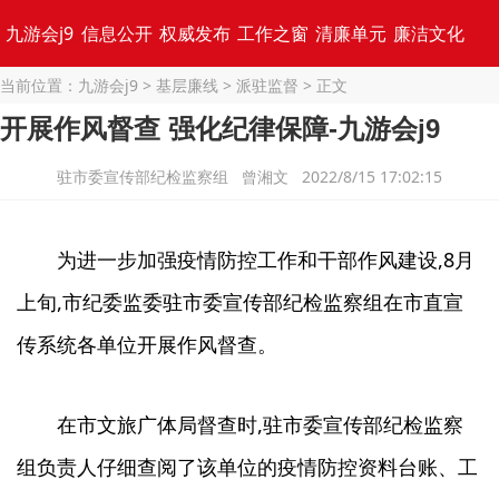
九游会j9
信息公开
权威发布
工作之窗
清廉单元
廉洁文化
当前位置：
九游会j9
>
基层廉线
>
派驻监督
> 正文
专题集锦
开展作风督查 强化纪律保障-九游会j9
驻市委宣传部纪检监察组 曾湘文 2022/8/15 17:02:15
为进一步加强疫情防控工作和干部作风建设,8月
上旬,市纪委监委驻市委宣传部纪检监察组在市直宣
传系统各单位开展作风督查。
在市文旅广体局督查时,驻市委宣传部纪检监察
组负责人仔细查阅了该单位的疫情防控资料台账、工