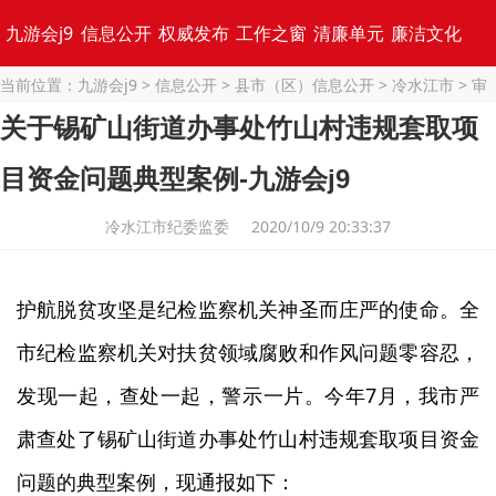
九游会j9
信息公开
权威发布
工作之窗
清廉单元
廉洁文化
当前位置：
九游会j9
>
信息公开
>
县市（区）信息公开
>
冷水江市
>
审
专题集锦
查调查
>
党纪政务处分
> 正文
关于锡矿山街道办事处竹山村违规套取项
目资金问题典型案例-九游会j9
冷水江市纪委监委 2020/10/9 20:33:37
护航脱贫攻坚是纪检监察机关神圣而庄严的使命。全
市纪检监察机关对扶贫领域腐败和作风问题零容忍，
7
发现一起，查处一起，警示一片。今年
月，我市严
肃查处了锡矿山街道办事处竹山村违规套取项目资金
问题的典型案例，现通报如下：