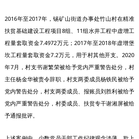
2016
2017
年至
年，锡矿山街道办事处竹山村在精准
8
11
扶贫基础建设工程项目
组、
组水井工程中虚增工
7.4972
2017
2018
程量套取资金
万元；
年至
年虚增堡
7.2
2020
坎工程量套取资金
万元，用于村其他开支。
7
年
月，村支书谢繁荣被给予党内严重警告处分，村
主任杨金华被责令辞职，村支两委成员杨铁民被给予
党内警告处分，村支两委成员、报账员刘胜利被给予
党内严重警告处分，村委成员、扶贫专干谢湘屏被给
予通报批评。
上述案例中，少数党员干部工作纪律观念淡薄，欺上