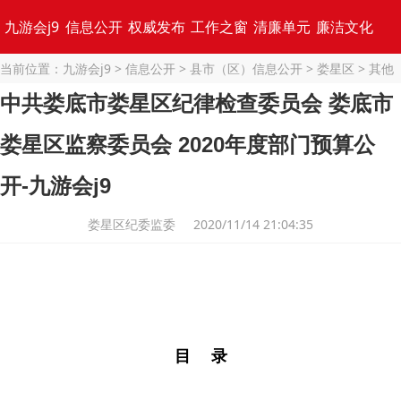
九游会j9
信息公开
权威发布
工作之窗
清廉单元
廉洁文化
当前位置：
九游会j9
>
信息公开
>
县市（区）信息公开
>
娄星区
>
其他
专题集锦
> 正文
中共娄底市娄星区纪律检查委员会 娄底市
娄星区监察委员会 2020年度部门预算公
开-九游会j9
娄星区纪委监委 2020/11/14 21:04:35
目 录