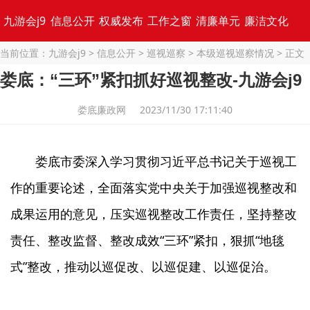
九游会j9
信息公开
权威发布
工作之窗
清廉单元
廉洁文化
当前位置：
九游会j9
>
信息公开
>
巡视巡察
>
本级巡视巡察情况
> 正文
专题集锦
娄底：“三环”紧扣抓好巡视整改-九游会j9
娄底廉政网 2023/11/30 17:11:40
娄底市委深入学习贯彻习近平总书记关于巡视工
作的重要论述，全面落实党中央关于加强巡视整改和
成果运用的意见，压实巡视整改工作责任，坚持整改
责任、整改监督、整改成效“三环”紧扣，狠抓“地毯
式”整改，推动以巡促改、以巡促建、以巡促治。