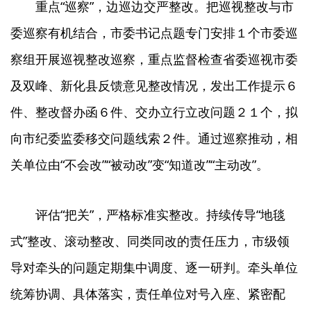
重点“巡察”，边巡边交严整改。把巡视整改与市
委巡察有机结合，市委书记点题专门安排１个市委巡
察组开展巡视整改巡察，重点监督检查省委巡视市委
及双峰、新化县反馈意见整改情况，发出工作提示６
件、整改督办函６件、交办立行立改问题２１个，拟
向市纪委监委移交问题线索２件。通过巡察推动，相
关单位由“不会改”“被动改”变“知道改”“主动改”。
评估“把关”，严格标准实整改。持续传导“地毯
式”整改、滚动整改、同类同改的责任压力，市级领
导对牵头的问题定期集中调度、逐一研判。牵头单位
统筹协调、具体落实，责任单位对号入座、紧密配