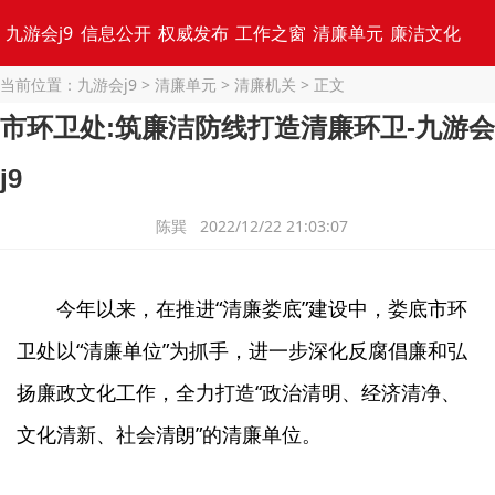
九游会j9
信息公开
权威发布
工作之窗
清廉单元
廉洁文化
当前位置：
九游会j9
>
清廉单元
>
清廉机关
> 正文
专题集锦
市环卫处:筑廉洁防线打造清廉环卫-九游会
j9
陈巽 2022/12/22 21:03:07
今年以来，在推进“清廉娄底”建设中，娄底市环
卫处以“清廉单位”为抓手，进一步深化反腐倡廉和弘
扬廉政文化工作，全力打造“政治清明、经济清净、
文化清新、社会清朗”的清廉单位。