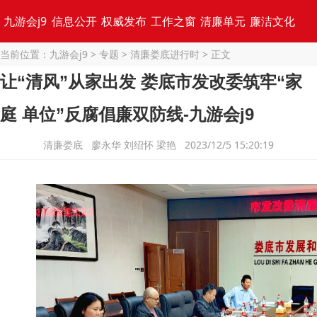
九游会j9
信息公开
权威发布
工作之窗
清廉单元
廉洁文化
当前位置：
九游会j9
>
专题
>
清廉娄底进行时
> 正文
专题集锦
让“清风”从家出发 娄底市发改委筑牢“家
庭 单位”反腐倡廉双防线-九游会j9
清廉娄底 廖永华 刘绍怀 梁艳 2023/12/5 15:20:19