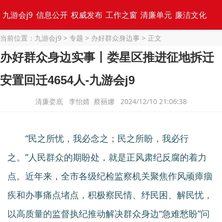
九游会j9
信息公开
权威发布
工作之窗
清廉单元
廉洁文化
当前位置：
九游会j9
>
专题
>
办好群众身边事
> 正文
专题集锦
办好群众身边实事丨娄星区推进征地拆迁
安置回迁4654人-九游会j9
清廉娄底 李怡婧 蔡丽娜 2024/12/10 21:06:38
“民之所忧，我必念之；民之所盼，我必行
之。”人民群众的期盼处，就是正风肃纪反腐的着力
点。近年来，全市各级纪检监察机关聚焦作风顽瘴痼
疾和办事痛点堵点，积极察民情、纾民困、解民忧，
以高质量的监督执纪推动解决群众身边“急难愁盼”问