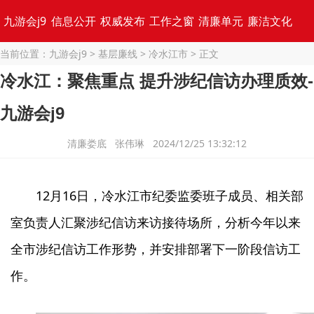
九游会j9
信息公开
权威发布
工作之窗
清廉单元
廉洁文化
当前位置：
九游会j9
>
基层廉线
>
冷水江市
> 正文
专题集锦
冷水江：聚焦重点 提升涉纪信访办理质效-
九游会j9
清廉娄底 张伟琳 2024/12/25 13:32:12
12月16日，冷水江市纪委监委班子成员、相关部
室负责人汇聚涉纪信访来访接待场所，分析今年以来
全市涉纪信访工作形势，并安排部署下一阶段信访工
作。