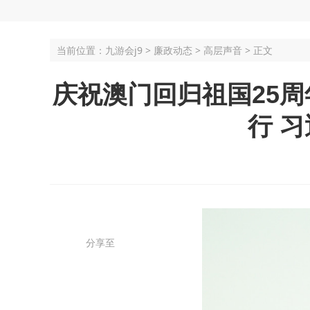
当前位置：
九游会j9
>
廉政动态
>
高层声音
> 正文
庆祝澳门回归祖国25
行 
分享至