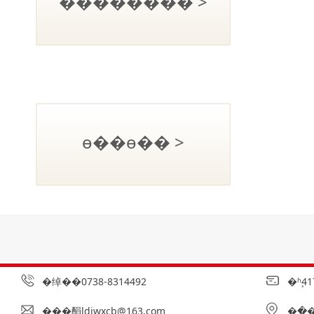
�������� >
ѳ��ѳ�� >
�绰��0738-8314492
�ʱࣺ41
���䣺
ldjwxcb@163.com
��ַ