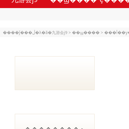
����ǰ���ڵ�λ�ã�
九游会j9
>
��ϣ����
>
���أ