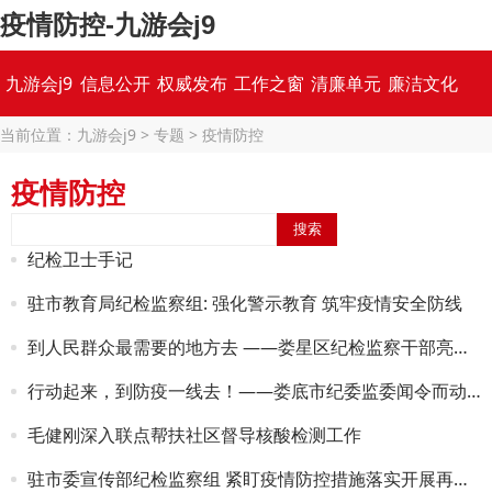
疫情防控-九游会j9
九游会j9
信息公开
权威发布
工作之窗
清廉单元
廉洁文化
当前位置：
九游会j9
>
专题
>
疫情防控
专题集锦
疫情防控
纪检卫士手记
驻市教育局纪检监察组: 强化警示教育 筑牢疫情安全防线
到人民群众最需要的地方去 ——娄星区纪检监察干部亮出“志愿红”守护“健康绿”
行动起来，到防疫一线去！——娄底市纪委监委闻令而动尽锐出战
毛健刚深入联点帮扶社区督导核酸检测工作
驻市委宣传部纪检监察组 紧盯疫情防控措施落实开展再监督