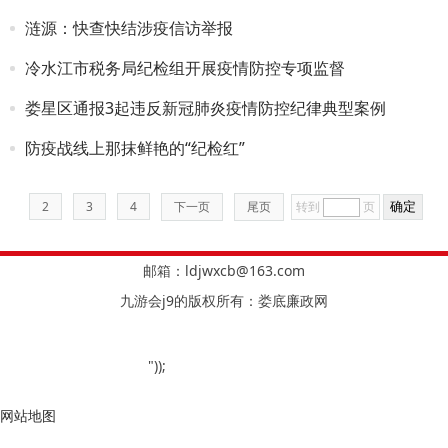
涟源：快查快结涉疫信访举报
冷水江市税务局纪检组开展疫情防控专项监督
娄星区通报3起违反新冠肺炎疫情防控纪律典型案例
防疫战线上那抹鲜艳的“纪检红”
2
3
4
下一页
尾页
转到
页
邮箱：
ldjwxcb@163.com
九游会j9的版权所有：娄底廉政网
"));
网站地图