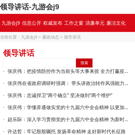
领导讲话-九游会j9
九游会j9
信息公开
权威发布
工作之窗
清廉单元
廉洁文化
当前位置：
九游会j9
>
廉政动态
>
领导讲话
专题集锦
领导讲话
张庆伟：把疫情防控作为当前头等大事来抓 全力打赢疫情防控阻击战歼灭战
张庆伟在省政府调研时强调： 带头讲政治转作风强能力抓落实 打造法治政府廉洁政府数字政府
张庆伟：忠诚捍卫“两个确立” 坚决做到“两个维护”
张庆伟：学懂弄通做实党的十九届六中全会精神 以更加昂扬姿态奋进新征程建功新时代
赵乐际：深入学习贯彻党的十九届六中全会精神 为新时代党的伟大自我革命作出积极贡献
许达哲：牢记殷殷嘱托 发扬革命精神 走好新时代长征路