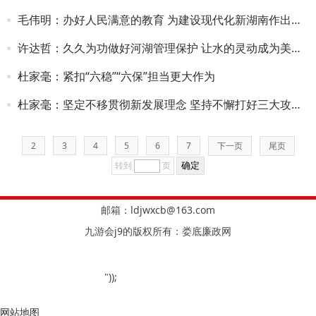
毛伟明：办好人民满意的教育 为建设现代化新湖南作出新贡献
许达哲：久久为功做好河湖管理保护 让水的灵动成为美丽湖南最耀眼的亮色
杜家毫：紧扣“六稳”“六保”担当更大作为
杜家毫：坚定不移贯彻新发展理念 坚持不懈打好三大攻坚战
2
3
4
5
6
7
下一页
尾页
转到
页
邮箱：
ldjwxcb@163.com
九游会j9的版权所有：娄底廉政网
"));
网站地图