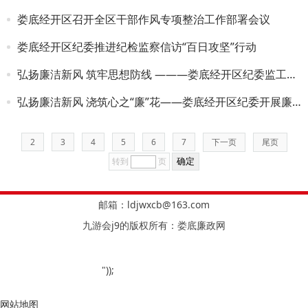
娄底经开区召开全区干部作风专项整治工作部署会议
娄底经开区纪委推进纪检监察信访“百日攻坚”行动
弘扬廉洁新风 筑牢思想防线 ———娄底经开区纪委监工委开展廉政教育宣传活动
弘扬廉洁新风 浇筑心之“廉”花——娄底经开区纪委开展廉政教育宣传周活动
2
3
4
5
6
7
下一页
尾页
转到
页
邮箱：
ldjwxcb@163.com
九游会j9的版权所有：娄底廉政网
"));
网站地图