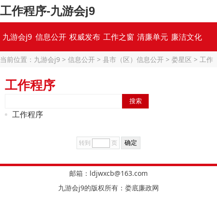
工作程序-九游会j9
九游会j9
信息公开
权威发布
工作之窗
清廉单元
廉洁文化
当前位置：
九游会j9
>
信息公开
>
县市（区）信息公开
>
娄星区
>
工作
专题集锦
程序
工作程序
工作程序
转到
页
邮箱：
ldjwxcb@163.com
九游会j9的版权所有：娄底廉政网