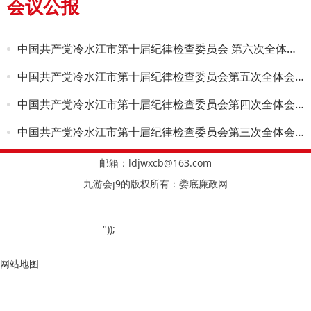
会议公报
中国共产党冷水江市第十届纪律检查委员会 第六次全体会议公报
中国共产党冷水江市第十届纪律检查委员会第五次全体会议公报
中国共产党冷水江市第十届纪律检查委员会第四次全体会议公报
中国共产党冷水江市第十届纪律检查委员会第三次全体会议公报
邮箱：
ldjwxcb@163.com
九游会j9的版权所有：娄底廉政网
"));
网站地图